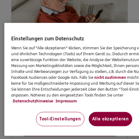
Einstellungen zum Datenschutz
Wenn Sie auf "Alle akzeptieren" klicken, stimmen Sie der Speicherung 
und ähnlichen Technologien (Tools) auf Ihrem Gerät zu. Dadurch ermö
eine zuverlässige Funktion der Website, die Analyse der Websitenutzun
Lob und Beschwerden
Messung von Marketingaktivitäten sowie die Möglichkeit, Ihnen persona
Inhalte und Werbeanzeigen zur Verfügung zu stellen, z.B. durch die N
Facebook Audiences oder Google Ads. Falls Sie
nicht zustimmen
möchten
keine für Sie maßgeschneiderte Anpassung und Werbung auf dieser Se
Sie können Ihre Entscheidungen jederzeit über den Button "Tool-Eins
Waren Sie zufrieden mit uns? Oder waren Sie
anpassen. Näheres zu den eingesetzten Tools finden Sie unter
einmal nicht zufrieden? Dann können Sie uns
Datenschutzhinweise
Impressum
dies hier schildern.
Tool-Einstellungen
Alle akzeptieren
Jetzt informieren