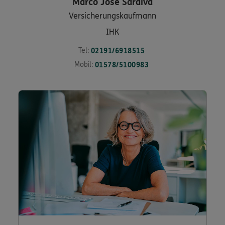
Marco Jose
Saraiva
Versicherungskaufmann
IHK
Tel:
02191/6918515
Mobil:
01578/5100983